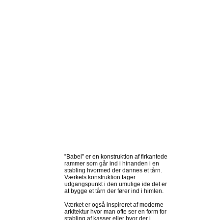
”Babel” er en konstruktion af firkantede
rammer som går ind i hinanden i en
stabling hvormed der dannes et tårn.
Værkets konstruktion tager
udgangspunkt i den umulige ide det er
at bygge et tårn der fører ind i himlen.
Værket er også inspireret af moderne
arkitektur hvor man ofte ser en form for
stabling af kasser eller hvor der i