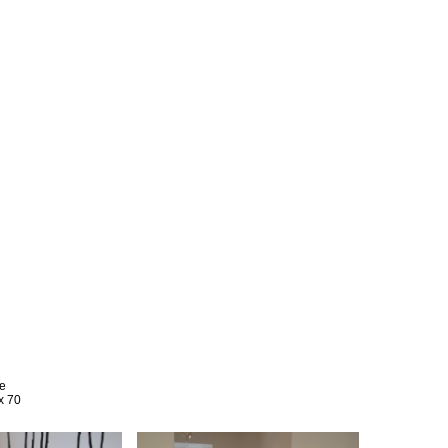
ræ
x 70