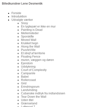
Billedkunstner Lene Desmentik
Forside
Introduktion
Udvalgte værker
Sissy
En lygtepæl er ikke en mur
Painting is Dead
Mellemsteder
Sporskifte
Moved Wall
Krukket hegn
Along the Wall
PuzzleVille
Et strejf af territorie
Floating Fence
muren, væggen og døren
Ejendom
Udstykning
Court of Complexity
Campanile
Babel
Rollercoast
Grid
Erindringsrum
Landvinding
Cubanske indtryk fra indlandsisen
Tear Down the Wall
Uden titel
Grænseland
Lyttepost 7