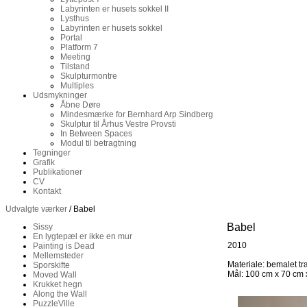
Labyrinten er husets sokkel II
Lysthus
Labyrinten er husets sokkel
Portal
Platform 7
Meeting
Tilstand
Skulpturmontre
Multiples
Udsmykninger
Åbne Døre
Mindesmærke for Bernhard Arp Sindberg
Skulptur til Århus Vestre Provsti
In Between Spaces
Modul til betragtning
Tegninger
Grafik
Publikationer
CV
Kontakt
Udvalgte værker
/ Babel
Babel
Sissy
En lygtepæl er ikke en mur
2010
Painting is Dead
Mellemsteder
Materiale: bemalet t
Sporskifte
Mål: 100 cm x 70 cm 
Moved Wall
Krukket hegn
Along the Wall
PuzzleVille