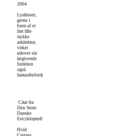
2004
Lysthuset,
gerne i
form af et
fint lille
stykke
arkitektur,
virker
udover sin
lægivende
funktion
også
fantasibefordrende.
Citat fra
Den Store
Danske
Encyklopædi.
Hvid
Carrara