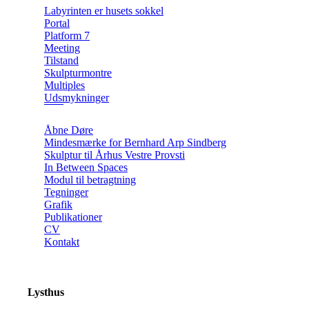
Labyrinten er husets sokkel
Portal
Platform 7
Meeting
Tilstand
Skulpturmontre
Multiples
Udsmykninger
Åbne Døre
Mindesmærke for Bernhard Arp Sindberg
Skulptur til Århus Vestre Provsti
In Between Spaces
Modul til betragtning
Tegninger
Grafik
Publikationer
CV
Kontakt
Lysthus