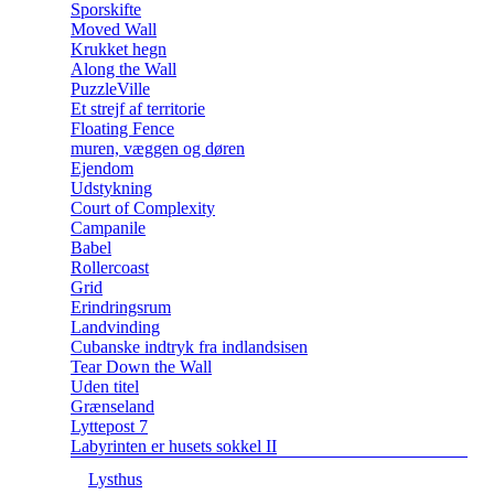
Sporskifte
Moved Wall
Krukket hegn
Along the Wall
PuzzleVille
Et strejf af territorie
Floating Fence
muren, væggen og døren
Ejendom
Udstykning
Court of Complexity
Campanile
Babel
Rollercoast
Grid
Erindringsrum
Landvinding
Cubanske indtryk fra indlandsisen
Tear Down the Wall
Uden titel
Grænseland
Lyttepost 7
Labyrinten er husets sokkel II
Lysthus