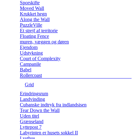
Sporskifte
Moved Wall
Krukket hegn
Along the Wall
PuzzleVille
Et strejf af territorie
Floating Fence
muren, væggen og døren
Ejendom
Udstykning
Court of Complexity
Campanile
Babel
Rollercoast
Grid
Erindringsrum
Landvinding
Cubanske indtryk fra indlandsisen
Tear Down the Wall
Uden titel
Grænseland
Lyttepost 7
Labyrinten er husets sokkel II
Lysthus