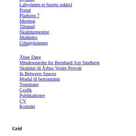
Labyrinten er husets sokkel
Portal
Platform 7
Meeting
Tilstand
Skulpturmontre
Multiples
Udsmykninger
Åbne Døre
Mindesmærke for Bernhard Arp Sindberg
Skulptur til Århus Vestre Provsti
In Between Spaces
Modul til betragtning
Tegninger
Grafik
Publikationer
CV
Kontakt
Grid